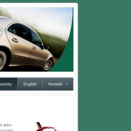
222 317
ovinky
English
Kontakt
t dolor.
suscipit