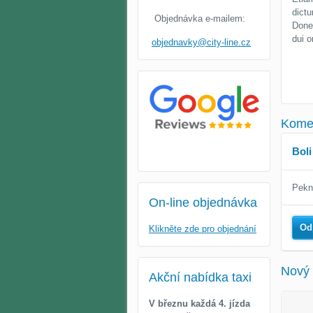
dictu
Objednávka e-mailem:
Donec
dui 
objednavky@city-line.cz
Kome
Bol
Pekn
On-line objednávka
Od
Klikněte zde pro objednání
Nový
Akční nabídka taxi
V březnu každá 4. jízda