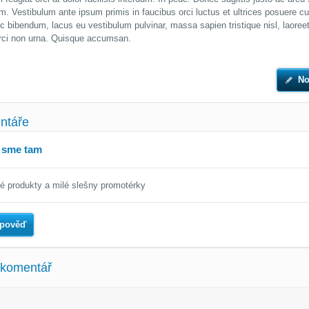
m. Vestibulum ante ipsum primis in faucibus orci luctus et ultrices posuere cu
 bibendum, lacus eu vestibulum pulvinar, massa sapien tristique nisl, laoree
orci non urna. Quisque accumsan.
No
ntáře
i sme tam
é produkty a milé slešny promotérky
pověď
 komentář