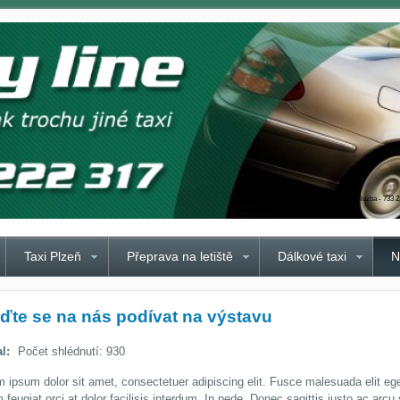
Taxi Plzeň CITY LINE - spolehlivá taxislužba - 733 
Taxi Plzeň
Taxi Plzeň
Přeprava na letiště
Dálkové taxi
N
jďte se na nás podívat na výstavu
al:
Počet shlédnutí: 930
 ipsum dolor sit amet, consectetuer adipiscing elit. Fusce malesuada elit ege
 feugiat orci at dolor facilisis interdum. In pede. Donec sagittis justo ac arcu 