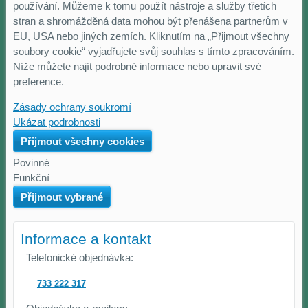
používání. Můžeme k tomu použít nástroje a služby třetích
stran a shromážděná data mohou být přenášena partnerům v
EU, USA nebo jiných zemích. Kliknutím na „Přijmout všechny
soubory cookie“ vyjadřujete svůj souhlas s tímto zpracováním.
Níže můžete najít podrobné informace nebo upravit své
preference.
Zásady ochrany soukromí
Ukázat podrobnosti
Přijmout všechny cookies
Povinné
Naše
Funkční
webová
Můžeme
Přijmout vybrané
stránka
ukládat
ukládá
data
Informace a kontakt
data
na
na
vašem
Telefonické objednávka:
vašem
zařízení
zařízení
(soubory
733 222 317
(cookies
cookie