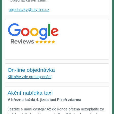
Objednávka e-mailem:
a
a
úložiště
úložiště
objednavky@city-line.cz
prohlížeče),
prohlížeče),
aby
abychom
bylo
mohli
možné
poskytovat
identifikovat
doplňkové
vaši
funkce,
relaci
které
a
zlepšují
dosáhnout
váš
základní
zážitek
On-line objednávka
funkčnosti
z
platformy,
prohlížení,
Klikněte zde pro objednání
zážitku
ukládat
z
některé
prohlížení
vaše
Akční nabídka taxi
a
preference
V březnu každá 4. jízda taxi Plzeň zdarma
zabezpečení.
bez
uživatelského
Jezdíte s námi častěji? Až do konce března nezaplatíte za